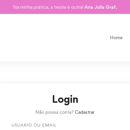
Na minha prática, a teoria é outra!
Ana Julia Graf.
Home
Login
Não possui conta?
Cadastrar
USUARIO OU EMAIL