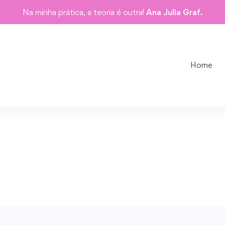
Na minha prática, a teoria é outra!
Ana Julia Graf.
Home