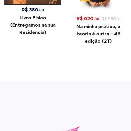
R$
380
,00
Livro Físico
R$
620
R$
980
,00
,00
(Entregamos na sua
Na minha prática, a
Residência)
teoria é outra – 4ª
edição (2T)